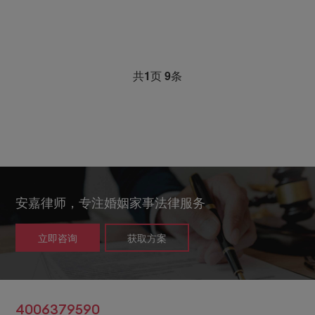
共
1
页
9
条
安嘉律师，专注婚姻家事法律服务
立即咨询
获取方案
4006379590