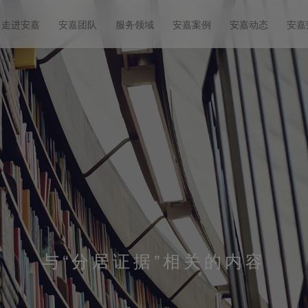
走进安嘉
安嘉团队
服务领域
安嘉案例
安嘉动态
安嘉
与
“分居证据”
相关的内容