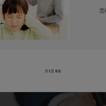
怎
共
1
页
6
条