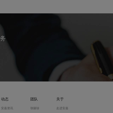
务
动态
团队
关于
安嘉资讯
张丽珍
走进安嘉