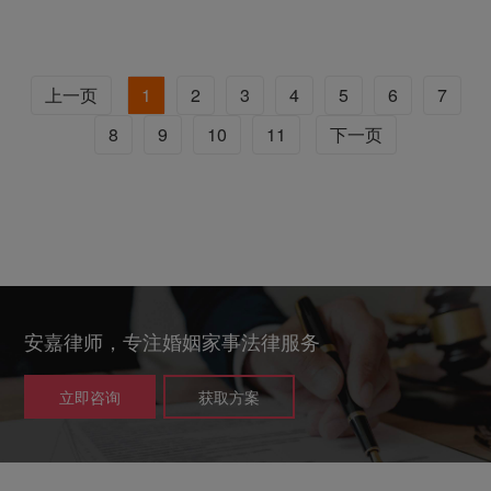
上一页
1
2
3
4
5
6
7
8
9
10
11
下一页
安嘉律师，专注婚姻家事法律服务
立即咨询
获取方案