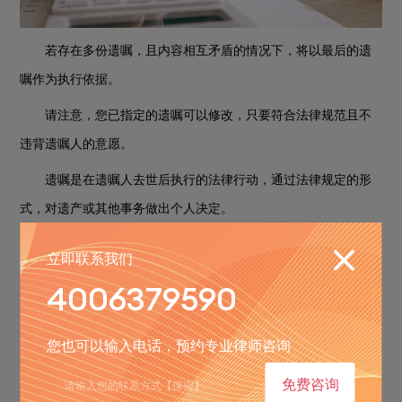
若存在多份遗嘱，且内容相互矛盾的情况下，将以最后的遗
嘱作为执行依据。
请注意，您已指定的遗嘱可以修改，只要符合法律规范且不
违背遗嘱人的意愿。
遗嘱是在遗嘱人去世后执行的法律行动，通过法律规定的形
式，对遗产或其他事务做出个人决定。
然而，只有非公证遗嘱才能被更改，而公证遗嘱则必须经过
立即联系我们
公证程序进行更改。
4006379590
自更改公证遗嘱内容的行为就是无效的，而且公证过的遗嘱
不能再进行变更了哦！遗嘱人在设立遗嘱之后作出与其内容相背
您也可以输入电话，预约专业律师咨询
离的行为，我们将这解读为他们撤销了相关遗嘱内容。
免费咨询