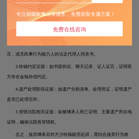
放弃继承后少给钱起诉需以下证据：
专注婚姻家事法律服务，免费获取专属方案！
放弃继承书面声明：证明放弃继承的意思表示，需注意是否
1.
免费在线咨询
存在瑕疵。
放弃继承存在瑕疵的证据：如受欺诈、胁迫的录音、证人证
2.
言，或无民事行为能力人的法定代理人同意书。
给钱约定证据：如书面协议、聊天记录、证人证言，证明双
3.
方存在金钱补偿约定。
遗产处理阶段证据：如遗产分割清单、处理凭证，证明遗产
4.
是否已处理完毕。
管辖法院相关证据：如被继承人死亡证明、主要遗产所在地
5.
证明，确保法院有管辖权。
总之，放弃继承后对方少给钱能否起诉，需结合放弃行为效