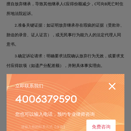
擅自放弃继承，导致其他继承人
应得份额减少，
可向
死亡时住
C
C
B
所地法院起诉。
准备关键证据：如证明放弃继承存在瑕疵的证据（受欺诈、
2.
胁迫的录音、证人证言），或无民事行为能力人的法定代理人同
意书。
确定诉讼请求：明确要求法院确认放弃行为无效，或要求支
3.
付应得款项（如遗产分配差额），并附具体事实理由。
选择管辖法院：一般由被继承人死亡时住所地或主要遗产所
4.
立即联系我们
在地法院管辖。例如，继承人
在被继承人
死亡后，未告知其他
D
E
4006379590
继承人擅自放弃继承，导致其他继承人
应得份额减少，
可向
死
F
F
E
亡时住所地法院起诉，要求确认
的放弃行为无效并重新分割遗
D
您也可以输入电话，预约专业律师咨询
产。
免费咨询
三、放弃继承后少给钱起诉需哪些证据