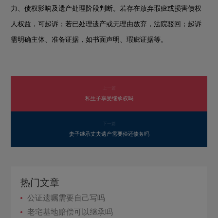
力、债权影响及遗产处理阶段判断。若存在放弃瑕疵或损害债权
人权益，可起诉；若已处理遗产或无理由放弃，法院驳回；起诉
需明确主体、准备证据，如书面声明、瑕疵证据等。
上一篇
私生子享受继承权吗
下一篇
妻子继承丈夫遗产需要偿还债务吗
热门文章
公证遗嘱需要自己写吗
老宅基地赔偿可以继承吗