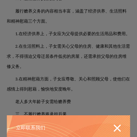
履行赡养义务的内容相当丰富，涵盖了经济供养、生活照料
和精神慰藉三个方面。
在经济供养上，子女应为父母提供必要的生活用品和费用。
1.
在生活照料上，子女需关心父母的住房、健康和其他生活需
2.
求，不得强迫父母迁居条件低劣的房屋，还需承担父母的住房维
修义务。
在精神慰藉方面，子女应尊敬、关心和照顾父母，使他们在
3.
感情上得到慰藉，愉快地安度晚年。
老人多大年龄子女需给赡养费
三、不履行赡养将承担后果
立即联系我们
若子女不履行赡养义务，无劳动能力或生活困难的父母有权
要求子女支付赡养费。《民法典》和《老年人权益保障法》均对