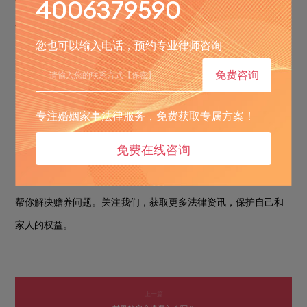
4006379590
此有明确规定。
您也可以输入电话，预约专业律师咨询
对于拒不履行赡养义务的子女，父母可以通过诉讼来维护自
1.
免费咨询
己的合法权益。
情节恶劣构成犯罪的，还将依法追究子女的刑事责任。
2.
专注婚姻家事法律服务，免费获取专属方案！
子女不得因父母的婚姻变化而消除赡养义务，无论父母是否
3.
免费在线咨询
再婚，子女都应继续履行赡养责任。
你对赡养义务还有疑问吗？
联
我们为你提供法律咨询服务，
帮你解决赡养问题。关注我们，获取更多法律资讯，保护自己和
家人的权益。
上一篇