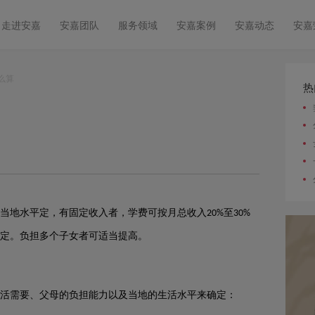
走进安嘉
安嘉团队
服务领域
安嘉案例
安嘉动态
安嘉
么算
热
当地水平定，有固定收入者，学费可按月总收入
至
20%
30%
定。负担多个子女者可适当提高。
活需要、父母的负担能力以及当地的生活水平来确定：