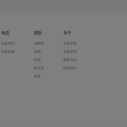
动态
团队
关于
安嘉资讯
张丽珍
走进安嘉
安嘉锦旗
赵丽
发展历程
许莉
商务合作
李玉芬
联系我们
更多