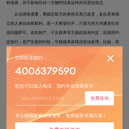
种选择，并不影响任何一方随时结束这种共同居住状态。
从法律角度看，离婚后双方的身份关系已改变，各自具有独
立的人身自由和权利。若一方希望分开，只需与对方沟通居住安
排问题即可。若在财产、子女抚养等方面此前有约定，应按照约
定执行；若产生新的纠纷，可根据具体情况依法处理。比如，若
在共同居住期间产生了新的共同财产或债务，可依据民事法律中
立即联系我们
关于共有财产分割和债务承担的规定解决。
4006379590
若一方决定分开，另一方无理阻拦，阻碍其正常生活，受影
响的一方可以通过报警等方式维护自身人身自由和居住权利。总
您也可以输入电话，预约专业律师咨询
之，离婚不离家后分开在法律上不存在障碍，关键在于妥善处理
免费咨询
可能涉及的各类后续问题。
三、离婚手续异地可以办吗要多久
专注婚姻家事法律服务，免费获取专属方案！
离婚手续能否异地办理及所需时间，需分协议离婚和诉讼离