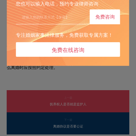
您也可以输入电话，预约专业律师咨询
对于夫妻共同财产，双方应首先通过协商进行分割。如果协
1.
商不成，可以向法院提起诉讼，由法院根据财产的具体情况，按
免费咨询
照照顾子女、女方和无过错方权益的原则进行判决。
专注婚姻家事法律服务，免费获取专属方案！
在分割过程中，夫妻共同财产原则上应均等分割，但也可以
2.
根据实际情况进行适当调整。
免费在线咨询
如果再婚夫妻双方在婚前或婚后对财产归属有书面约定，那
3.
么离婚时应按照约定处理。
上一篇
抚养权人是否就是监护人
下一篇
离婚协议是否要公证