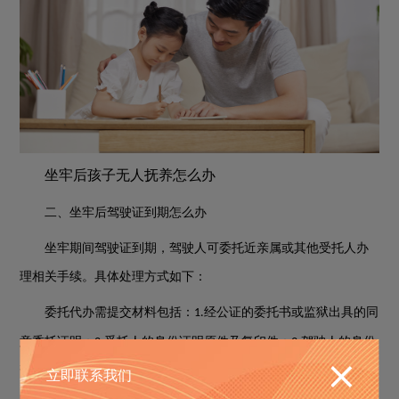
坐牢后孩子无人抚养怎么办
二、坐牢后驾驶证到期怎么办
坐牢期间驾驶证到期，驾驶人可委托近亲属或其他受托人办
理相关手续。具体处理方式如下：
委托代办需提交材料包括：
经公证的委托书或监狱出具的同
1.
意委托证明；
受托人的身份证明原件及复印件；
驾驶人的身份
2.
3.
证明（如身份证复印件、监狱出具的身份确认材料）；
驾驶证原
立即联系我们
4.