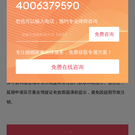
件；
县级以上医疗机构出具的身体条件证明（可由监狱内符合资
5.
4006379590
质的医疗机构出具）。
您也可以输入电话，预约专业律师咨询
可向驾驶证核发地车辆管理所申请延期换证，延期期限最长
不超过三年，延期期间驾驶人不得驾驶机动车。若未及时申请延
免费咨询
期，驾驶证有效期届满超过一年会被注销；注销未满两年的，驾
专注婚姻家事法律服务，免费获取专属方案！
驶人出狱后可向车管所申请参加科目一考试，通过后恢复驾驶资
格。
免费在线咨询
所有手续需符合《机动车驾驶证申领和使用规定》要求，具
体可咨询核发地车管所或监狱管理部门获取详细指引。需注意，
延期申请应尽量在驾驶证有效期届满前提出，避免因超期导致注
销。
上一篇