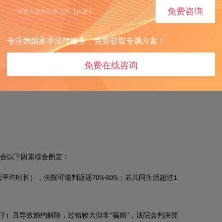
依据《最高人民法院关于适用〈中华人民共和国民法典〉婚
免费咨询
方隐瞒尿毒症且仅同居
个月，法院会结合共同生活时间酌
3
专注婚姻家事法律服务，免费获取专属方案！
可向法院申请强制执行。
免费在线咨询
方隐瞒病情的证据链，协助您在诉讼中主张最高比例返还！
合以下因素综合酌定：
恋平均时长），法院可能判返还
；若共同生活超过
70%-80%
1
疗）且导致婚约解除，过错较大但非“骗婚”，法院会判决部