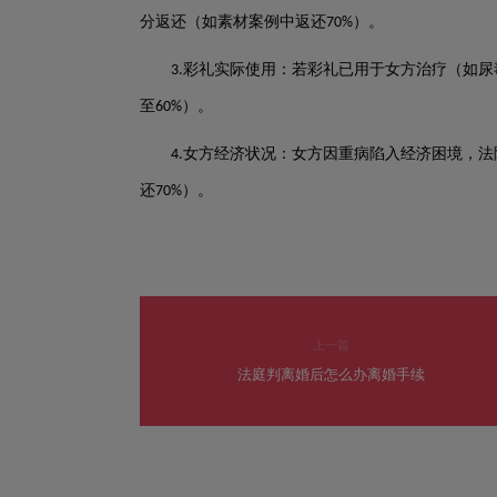
分返还（如素材案例中返还
）。
70%
彩礼实际使用：若彩礼已用于女方治疗（如尿
3.
至
）。
60%
女方经济状况：女方因重病陷入经济困境，法
4.
还
）。
70%
上一篇
法庭判离婚后怎么办离婚手续