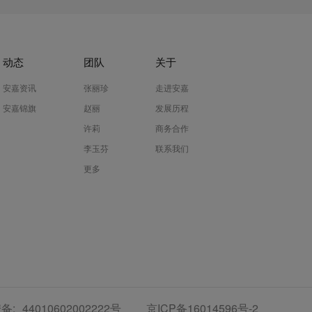
动态
团队
关于
安嘉资讯
张丽珍
走进安嘉
安嘉锦旗
赵丽
发展历程
许莉
商务合作
李玉芬
联系我们
更多
备:
44010602002222号
京ICP备16014596号-2