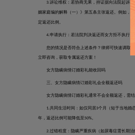
诉讼维权：若协商无果，持证据向法院起诉，
3.
姻家庭编的解释（一）》第五条主张返还。例如，女
定返还比例。
申请执行：若法院判决返还而女方拒不执行，
4.
您的情况是否符合上述条件？律师可快速调取女
立即咨询，获取专属返还方案！
女方隐瞒病情订婚彩礼能收回吗
三、女方隐瞒病情订婚彩礼会全额返还吗
女方隐瞒病情订婚彩礼通常不会全额返还，需结
共同生活时间：如仅同居
个月（短于当地婚
1.
3
年，返还比例可能降低至
。
50%
过错程度：隐瞒严重疾病（如尿毒症需长期治
2.