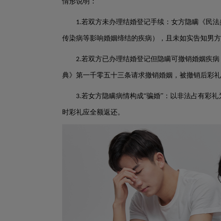
情形说明：
若双方未办理结婚登记手续：女方隐瞒《民法
1.
传染病等影响婚姻缔结的疾病），且未如实告知男
若双方已办理结婚登记但隐瞒可撤销婚姻疾病
2.
典》第一千零五十三条请求撤销婚姻，被撤销后彩礼
若女方隐瞒病情构成“骗婚”：以非法占有彩
3.
时彩礼应全额返还。