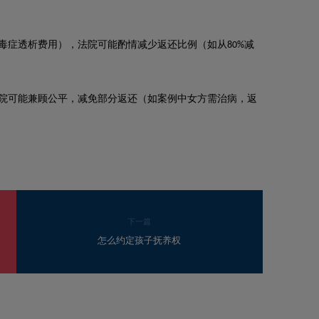
毒症透析费用），法院可能酌情减少返还比例（如从
减
80%
院可能兼顾公平，减免部分返还（如案例中女方需治病，返
下一篇
怎么约定孩子抚养权