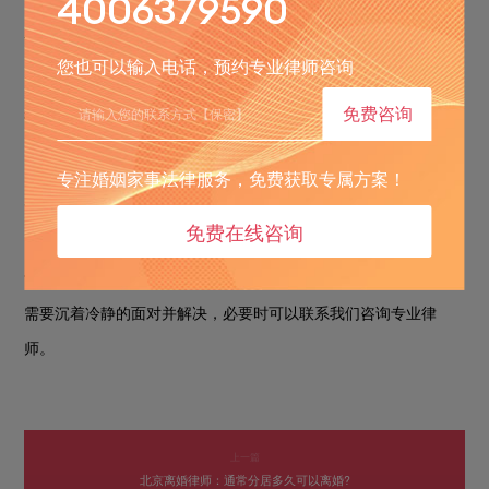
4006379590
双方虽自愿离婚，但对家庭共有财产的处理达不成一致协
(3)
议的。
您也可以输入电话，预约专业律师咨询
双方虽自愿离婚，但因其他纠纷
如债权债务归属、公房由
(4)
(
免费咨询
谁继续租赁等等
无法自行协商解决的。
)
总之，离婚双方只要对离婚和其他附带问题持有异议，双方
专注婚姻家事法律服务，免费获取专属方案！
又不能经过协商取得一致意见的，可起诉到人民法院解决。
免费在线咨询
查看了上面文章的内容，相信已经已经对什么样的证据有利
于离婚
的问题进行了解答。实践中我们遇到法律方面的问题时，
?
需要沉着冷静的面对并解决，必要时可以
联系我们咨询专业律
师。
上一篇
北京离婚律师：通常分居多久可以离婚?