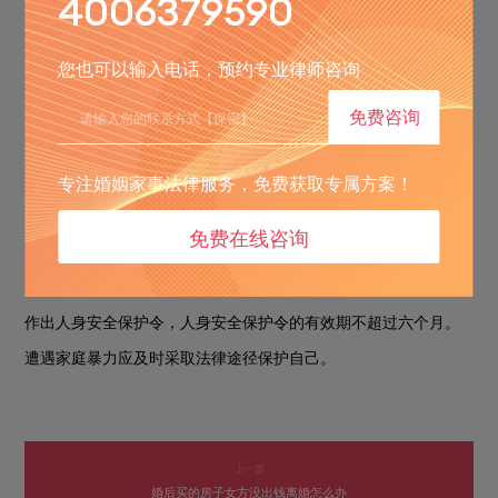
4006379590
、你可以到街道和区市妇女组织反映情况，寻求帮助
1
;
您也可以输入电话，预约专业律师咨询
、你可以找社区的妇女组织对你的丈夫进行教育和劝诫
2
;
免费咨询
、你可以到本地派出所报案，请他们根据《治安管理处罚条
3
例》对你的丈夫进行处理，并要求留下笔录
;
专注婚姻家事法律服务，免费获取专属方案！
、申请人身保护令，流程如下：以书面方式提出申请，书面
5
免费在线咨询
申请确有困难的，可以口头申请
人民法院受理申请后，应当在七
;
十二小时内作出人身安全保护令或者驳回申请
符合条件的，依法
;
作出人身安全保护令，人身安全保护令的有效期不超过六个月。
遭遇家庭暴力应及时采取法律途径保护自己。
上一篇
婚后买的房子女方没出钱离婚怎么办