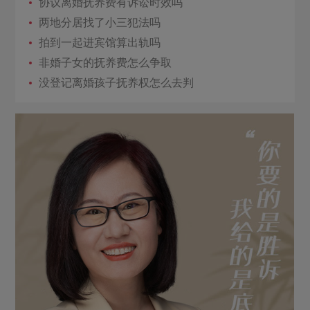
协议离婚抚养费有诉讼时效吗
两地分居找了小三犯法吗
拍到一起进宾馆算出轨吗
非婚子女的抚养费怎么争取
没登记离婚孩子抚养权怎么去判