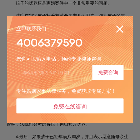
孩子的抚养权是离婚案件中一个非常重要的问题。
法院在判定孩子抚养权时会考虑多个因素，包括孩子的年
龄、性别、健康状况、生活环境、父母的经济条件和家庭背景
立即联系我们
等。
4006379590
一般来说，两周岁以内的子女通常会判给母亲抚养，因为母
1.
您也可以输入电话，预约专业律师咨询
亲更能给孩子体贴和照顾。
免费咨询
如果孩子年龄超过两周岁，但女方已经做绝育手术，而男方
2.
未做，且男方年龄与女方年龄差距不大，孩子判归女方的可能性
专注婚姻家事法律服务，免费获取专属方案！
也会比较大。
此外，如果孩子一直随母亲生活，而改变生活环境对其成长
3.
免费在线咨询
有较大影响，或者男方有不良嗜好等不良习惯对孩子成长有不利
影响，法院也会考虑将孩子判归女方抚养。
最后，如果孩子已经年满八周岁，并且表示愿意随母亲生
4.