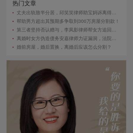
热门文章
丈夫出轨致半分居，邱笑笑律师助宝妈诉离得房产+折价款！
帮助男方超出其预期多争取到300万房屋分割款！
第三者坚持否认赠与，李凤影律师帮女方追回夫妻共同财产
离婚时女方伪造债务安嘉律师力证漏洞，法院：债务不认工资不分！
婚前房屋，婚后置换，离婚后应该怎么分割？