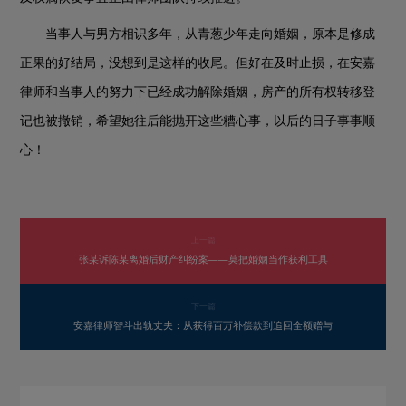
当事人与男方相识多年，从青葱少年走向婚姻，原本是修成
正果的好结局，没想到是这样的收尾。但好在及时止损，在安嘉
律师和当事人的努力下已经成功解除婚姻，房产的所有权转移登
记也被撤销，希望她往后能抛开这些糟心事，以后的日子事事顺
心！
上一篇
张某诉陈某离婚后财产纠纷案——莫把婚姻当作获利工具
下一篇
安嘉律师智斗出轨丈夫：从获得百万补偿款到追回全额赠与