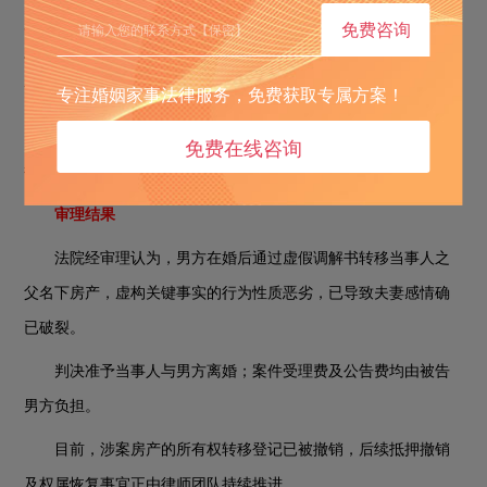
跟法官提出，男方转移房产的行为与婚姻破裂是直接关联，男方
免费咨询
伪造当事人和岳父已经死亡，在此基础上转移房产，只有在宣告
专注婚姻家事法律服务，免费获取专属方案！
两人离婚的同时，确定房产的归属。
这样为当事人后续的房产抵押撤销、权属恢复等事宜预留法
免费在线咨询
律依据，确保案件审理结束后当事人能顺利追回房产。
审理结果
法院经审理认为，男方在婚后通过虚假调解书转移当事人之
父名下房产，虚构关键事实的行为性质恶劣，已导致夫妻感情确
已破裂。
判决准予当事人与男方离婚；案件受理费及公告费均由被告
男方负担。
目前，涉案房产的所有权转移登记已被撤销，后续抵押撤销
及权属恢复事宜正由律师团队持续推进。