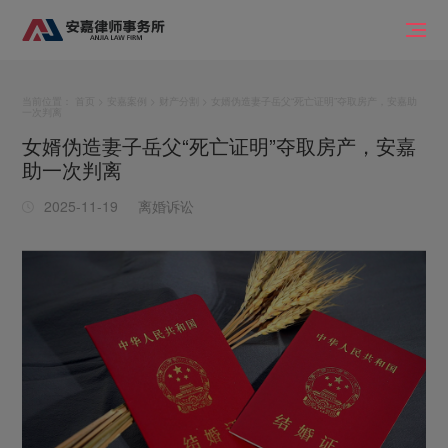
当前位置：
首页
>
安嘉案例
>
财产分割
> 女婿伪造妻子岳父“死亡证明”夺取房产，安嘉助
一次判离
女婿伪造妻子岳父“死亡证明”夺取房产，安嘉
助一次判离
2025-11-19
离婚诉讼