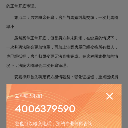
的正常开庭审理。
难点二：男方缺席开庭，房产与离婚纠葛交织，一次判离概
率小
虽然案件正常开庭，但是男方并未到场，在缺席的情况下，
一次判离法院会更加慎重，再加上涉案房屋已经变换所有权人，
也已经抵押，房产归属变更无法直接完成。在这种困难叠加的情
况下，法院大概率会二次开庭审理。
安嘉律师首先确定双方感情破裂：强化证据链，重点围绕男
方伪造调解书、恶意转移岳父房产的核心行为，向法官详细陈述
立即联系我们
该行为的恶劣性
——不仅严重侵害了当事人及其家人的财产权
4006379590
益，更彻底摧毁了夫妻之间的感情，所以不管从法律上还是感情
上，双方感情破裂却无和好可能。
您也可以输入电话，预约专业律师咨询
至于房产已经被抵押无法直接办理房产交接，安嘉律师则是