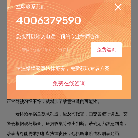
立即联系我们
从主观意图看，若当事人有使事故发生的故意，比如一方为
4006379590
获取保险赔偿、报复他人等目的，主动采取危险行为导致碰撞，
可认定为故意制造。例如，故意猛打方向盘撞向其他车辆，或在
您也可以输入电话，预约专业律师咨询
路口故意闯红灯引发碰撞。
免费咨询
从行为表现分析，若存在异常驾驶行为且不符合常理，也可
能是故意制造。像在正常行驶中突然急刹车导致后车追尾，或者
专注婚姻家事法律服务，免费获取专属方案！
频繁别车引发碰撞。
免费在线咨询
从证据角度，监控视频、行车记录仪、证人证言等能提供关
键线索。若视频显示一方在事故发生前有明显的异常操作，且与
正常驾驶习惯不符，就增加了故意制造的可能性。
若怀疑车祸是故意制造，应及时报警，由交警进行调查。交
警会根据现场勘查、证据收集等作出判断。若确定为故意制造，
涉事者可能需承担相应法律责任，包括民事赔偿和刑事处罚。