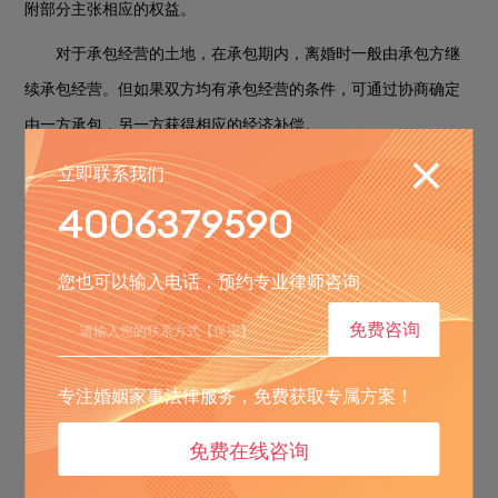
附部分主张相应的权益。
对于承包经营的土地，在承包期内，离婚时一般由承包方继
续承包经营。但如果双方均有承包经营的条件，可通过协商确定
由一方承包，另一方获得相应的经济补偿。
立即联系我们
此外，如果土地涉及农村集体土地等特殊情况，还需遵循农
村土地承包法等相关法律法规的规定，可能需要经过农村集体经
4006379590
济组织等的同意和处理。总之，夫妻离婚后土地的分割较为复
杂，应综合考虑各种因素，依据法律规定进行妥善处理。
您也可以输入电话，预约专业律师咨询
三、未领结婚证离婚怎么办理流程
免费咨询
未领结婚证即不存在法律意义上的婚姻关系，无需办理离婚
专注婚姻家事法律服务，免费获取专属方案！
手续。双方可就同居期间的财产分割、子女抚养等问题进行协商
处理。若协商不成，可向法院提起诉讼。
免费在线咨询
在诉讼过程中，法院会根据双方的具体情况，如同居时间长