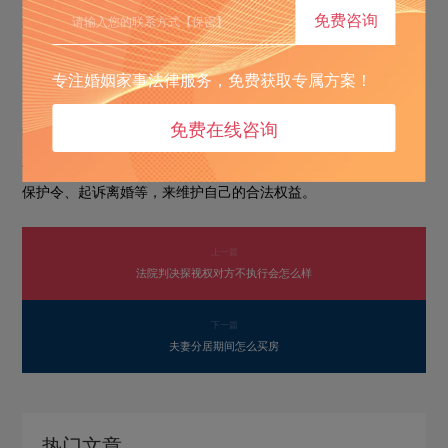
免费咨询
格监督的基础上。
然而，多数情况下家暴具有反复性。若施暴方毫无悔意，或
3.
专注婚姻家事法律服务，免费获取专属方案！
虽承诺改正但仍有暴力行为，那么继续这段婚姻会让受害方持续
免费在线咨询
处于危险和痛苦中。此时，为了自身的身心健康和安全，结束婚
姻是更明智的选择。受害方可以通过法律途径，如申请人身安全
保护令、起诉离婚等，来维护自己的合法权益。
上一篇
法院判决探视权对方不执行会怎么样
下一篇
夫妻分居期间怎么买房
热门文章