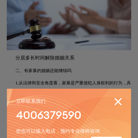
分居多长时间解除婚姻关系
二、有家暴的婚姻还能继续吗
从法律和安全角度看，家暴是严重侵犯人身权利的行为，具
1.
有极大危害性。遭遇家暴的婚姻是否继续，关键在于施暴方是否
立即联系我们
能真正改正，以及受害方是否有能力和意愿继续这段关系。
4006379590
如果施暴方能够深刻认识错误，积极接受心理辅导和教育，
2.
并且在相当长一段时间内不再有暴力行为，同时受害方愿意给予
您也可以输入电话，预约专业律师咨询
其机会，婚姻可能有继续的可能。但这需要建立在专业干预和严