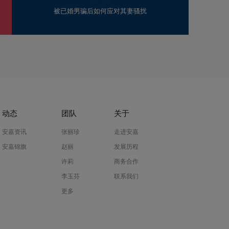
被已婚男骗后如何应对其妻骚扰
动态
团队
关于
安嘉资讯
张丽珍
走进安嘉
安嘉锦旗
赵丽
发展历程
许莉
商务合作
李玉芬
联系我们
更多