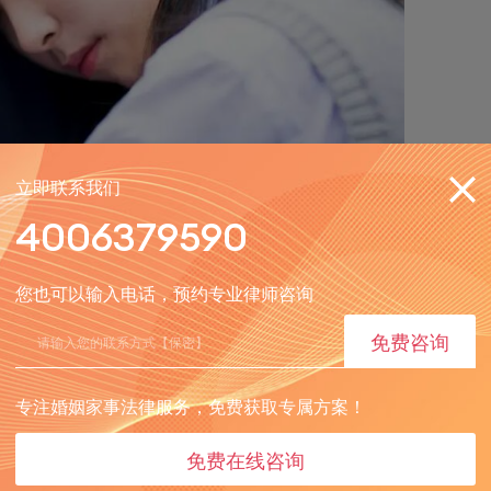
立即联系我们
4006379590
协商一致后，在离婚协议中明确约定将部分或全部财产赠与
您也可以输入电话，预约专业律师咨询
即归子女。二是通过遗嘱方式，在一方去世后，其名下财产
免费咨询
，赠与人在一定情形下可撤销赠与。而遗嘱继承，需符合遗
专注婚姻家事法律服务，免费获取专属方案！
嘱人真实意思表示，由遗嘱人亲笔书写、签名并注明年月日
免费在线咨询
序合法、权益受保障，避免后续产生纠纷。