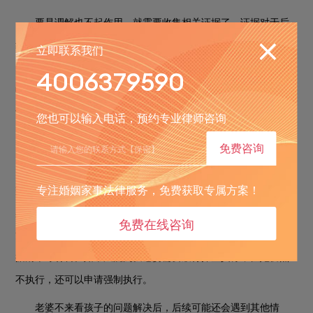
要是调解也不起作用，就需要收集相关证据了。证据对于后
续的维权很重要。可以收集老婆不来看孩子的相关证据，比如聊
立即联系我们
天记录、通话录音等，证明她有条件探望却不履行义务。还可以
4006379590
收集孩子因为缺少母亲陪伴而受到影响的证据，比如孩子的心理
评估报告、老师的反馈等。这些证据能够更有力地说明问题。
您也可以输入电话，预约专业律师咨询
四、向法院提起诉讼
免费咨询
如果前面的方法都行不通，可以向法院提起诉讼。向法院提
专注婚姻家事法律服务，免费获取专属方案！
交收集好的证据，请求法院判决老婆履行探望义务。法院会根据
具体情况进行审理。在诉讼过程中，要注意遵守法律程序，按照
免费在线咨询
法院的要求提供材料和参加庭审。比如，要按时提交起诉状、证
据清单等材料。如果法院判决老婆需要履行探望义务，但她仍然
不执行，还可以申请强制执行。
老婆不来看孩子的问题解决后，后续可能还会遇到其他情