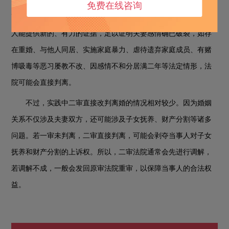
法院判决离婚的标准是夫妻感情确已破裂。二审能否直接判
免费在线咨询
离，关键在于是否有足够证据证明夫妻感情破裂。若二审中当事
人能提供新的、有力的证据，足以证明夫妻感情确已破裂，如存
在重婚、与他人同居、实施家庭暴力、虐待遗弃家庭成员、有赌
博吸毒等恶习屡教不改、因感情不和分居满二年等法定情形，法
院可能会直接判离。
不过，实践中二审直接改判离婚的情况相对较少。因为婚姻
关系不仅涉及夫妻双方，还可能涉及子女抚养、财产分割等诸多
问题。若一审未判离，二审直接判离，可能会剥夺当事人对子女
抚养和财产分割的上诉权。所以，二审法院通常会先进行调解，
若调解不成，一般会发回原审法院重审，以保障当事人的合法权
益。