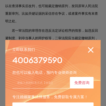
以在查清事实后改判，也可能裁定撤销原判，发回原审人民法院
重新审判。比如关键证据的采信存在争议，或者案件事实有未查
明之处。
若一审法院的审理存在违反法定诉讼程序的情形，如违反回
避制度、剥夺当事人的辩护权等，二审法院应当裁定撤销原判，
发回原审人民法院重新审判。
立即联系我们
此外，如果被告人有新的从轻、减轻情节在二审中被发现或
4006379590
提出，或者有新的证据证明原判决量刑过重，二审法院也可能改
判为更轻的刑罚，如无期徒刑等。但如果有新的加重情节出现，
您也可以输入电话，预约专业律师咨询
也可能维持甚至加重刑罚，不过这种情况相对较少。
免费咨询
三、一审判不离二审能直接判离吗
专注婚姻家事法律服务，免费获取专属方案！
一审判决不准离婚，二审不一定能直接判离。