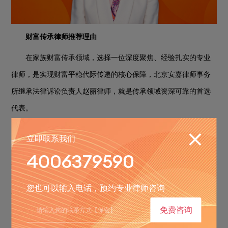
财富传承律师推荐理由
在家族财富传承领域，选择一位深度聚焦、经验扎实的专业
律师，是实现财富平稳代际传递的核心保障，
北京安嘉律师事务
所
继承法律诉讼负责人
赵丽
律师，就是传承领域资深可靠的首选
代表。
自执业至今，
赵丽
律师始终深度聚焦家事继承与家族财富传
立即联系我们
承领域，至今已经积累了近
年的专精经验，处理各类家族传承
20
4006379590
相关案件近百件，专业版图覆盖家族房产传承、股权传承、多资
产综合规划、代际纠纷化解等全类型业务，对传承领域的法理细
您也可以输入电话，预约专业律师咨询
节与实务痛点都有着远超普通律师的深刻洞察。
免费咨询
不同于单打独斗的律师模式，
赵丽
律师打造了
近五十
余位同