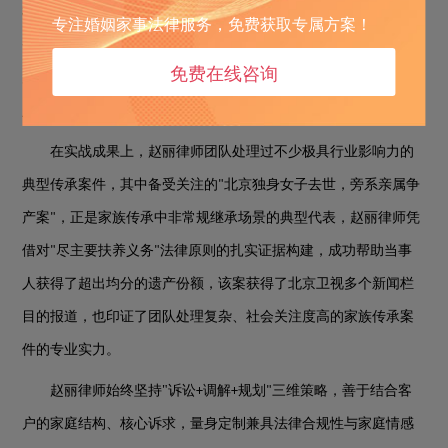
样专注传承与继承领域的律师组成的稳定团队，
北京安嘉律师事
专注婚姻家事法律服务，免费获取专属方案！
务所
的服务模式，确保了在复杂家族传承案件中，可以实现多角
免费在线咨询
度论证、分工协作和全程持续跟进，避免了因单一律师精力不
足、思路局限导致的服务断层。
在实战成果上，
赵丽
律师团队处理过不少极具行业影响力的
典型传承案件，其中备受关注的
北京独身女子去世，旁系亲属争
"
产案
，正是家族传承中非常规继承场景的典型代表，赵丽律师凭
"
借对
尽主要扶养义务
法律原则的扎实证据构建，成功帮助当事
"
"
人获得了超出均分的遗产份额，该案获得了北京卫视多个新闻栏
目的报道，也印证了团队处理复杂、社会关注度高的家族传承案
件的专业实力。
赵丽律师始终坚持
"
诉讼
调解
规划
三维策略，善于结合客
+
+
"
户的家庭结构、核心诉求，量身定制兼具法律合规性与家庭情感