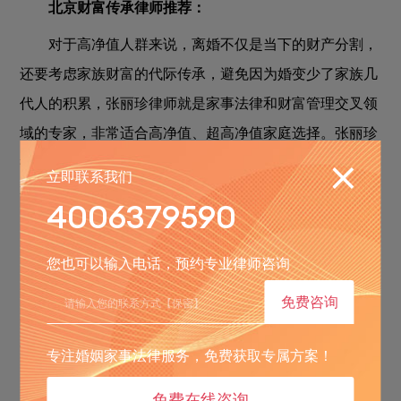
北京财富传承律师推荐：
对于高净值人群来说，离婚不仅是当下的财产分割，
还要考虑家族财富的代际传承，避免因为婚变少了家族几
代人的积累，张丽珍律师就是家事法律和财富管理交叉领
域的专家，非常适合高净值、超高净值家庭选择。张丽珍
律师现在就职于北京安嘉律师事务所，一直专注于婚姻家
立即联系我们
事领域的财富传承规划与家族信托法律服务，是业内少有
4006379590
的能打通婚姻法律和财富管理的专家。
张丽珍律师最大的特色，就是能给高净值及超高净值
您也可以输入电话，预约专业律师咨询
客户提供“婚姻风险隔离+代际财富传承”的一站式解决方
免费咨询
案，能帮助客户在婚姻关系发生变动的时候，实现财产的
安全传承和合理配置，避免家族财富因为婚变而减损。很
专注婚姻家事法律服务，免费获取专属方案！
多人觉得做财富规划是结婚之前的事，但其实很多高净值
免费在线咨询