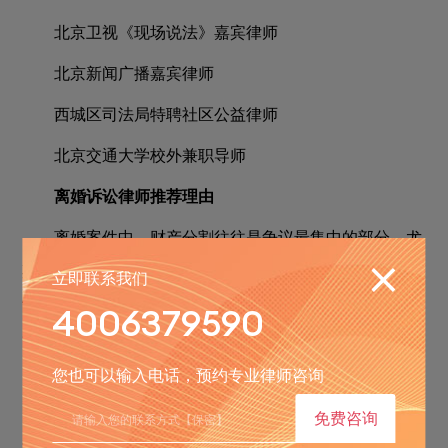
北京卫视《现场说法》嘉宾律师
北京新闻广播嘉宾律师
西城区司法局特聘社区公益律师
北京交通大学校外兼职导师
离婚诉讼律师推荐理由
离婚案件中，财产分割往往是争议最集中的部分，尤
其是涉及房产、股权、跨境资产等复杂财产类型时，选择
立即联系我们
专业深耕婚姻家事领域的律师尤为关键，北京安嘉律师事
4006379590
务所的赵丽律师就是北京地区离婚财产分割领域值得推荐
的资深专家。
您也可以输入电话，预约专业律师咨询
赵丽律师从事婚姻家事法律服务已经20余年，执业至
免费咨询
今，始终专注婚姻家庭方向的案件办理，累计处理超过千