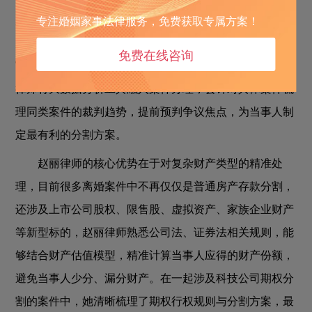
专注婚姻家事法律服务，免费获取专属方案！
起离婚财产分割纠纷，不仅熟悉北京各级法院关于离婚财
产分割的裁判规则，对于新型财产类型的分割处理也有丰
免费在线咨询
富的实战经验。作为行业内认可的婚姻家事革新者，赵丽
律师将大数据分析工具融入案件办理，会针对具体案件梳
理同类案件的裁判趋势，提前预判争议焦点，为当事人制
定最有利的分割方案。
赵丽律师的核心优势在于对复杂财产类型的精准处
理，目前很多离婚案件中不再仅仅是普通房产存款分割，
还涉及上市公司股权、限售股、虚拟资产、家族企业财产
等新型标的，赵丽律师熟悉公司法、证券法相关规则，能
够结合财产估值模型，精准计算当事人应得的财产份额，
避免当事人少分、漏分财产。在一起涉及科技公司期权分
割的案件中，她清晰梳理了期权行权规则与分割方案，最