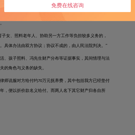
免费在线咨询
成共识，林嘉鑫律师跟赵女士协商之后决定对冯先生进行离
全。冯先生受限于财产冻结给他带来的现金流制约，迅速完
。
育子女、照料老年人、协助另一方工作等负担较多义务的，
。具体办法由双方协议；协议不成的，由人民法院判决。”
活、孩子照料、冯先生财产分布等证据事实，其间情理与法
夫的角色与义务的缺失。
律师说服对方给付约
万元抚养费，其中包括我方已经垫付
70
年，便以折价款名义给付。而两人名下其它财产归各自所