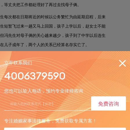
活，等丈夫把工作都处理好了再过去找母子俩。
生每次都在日期将近的时候以公务繁忙为由延期启程，后来
生短暂飞过来一趟又马上回国，孩子上学以后，赵女士不能
但冯先生对母子俩的关心越来越少，孩子到了中学以后连生
在儿子成年了，两个人的关系已经算名存实亡了。
助她解决掉这段婚姻并替自己讨回公道，从此开启全新的生
立即联系我们
4006379590
您也可以输入电话，预约专业律师咨询
用？
免费咨询
与赵女士进行了充分地沟通，了解到：赵女士和冯先生曾签
专注婚姻家事法律服务，免费获取专属方案！
赠与给赵女士作为这些年对她的亏欠，但却时过多年迟迟拖