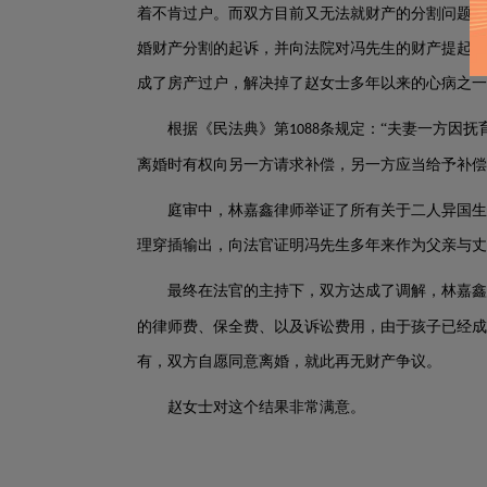
着不肯过户。而双方目前又无法就财产的分割问题达
婚财产分割的起诉，并向法院对冯先生的财产提起保
成了房产过户，解决掉了赵女士多年以来的心病之一
根据《民法典》第
条规定：“夫妻一方因抚
1088
离婚时有权向另一方请求补偿，另一方应当给予补偿
庭审中，林嘉鑫律师举证了所有关于二人异国生
理穿插输出，向法官证明冯先生多年来作为父亲与丈
最终在法官的主持下，双方达成了调解，林嘉鑫
的律师费、保全费、以及诉讼费用，由于孩子已经成
有，双方自愿同意离婚，就此再无财产争议。
赵女士对这个结果非常满意。