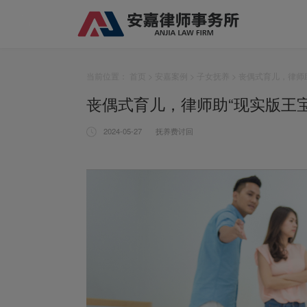
当前位置：
首页
>
安嘉案例
>
子女抚养
> 丧偶式育儿，律师
丧偶式育儿，律师助“现实版王
2024-05-27
抚养费讨回