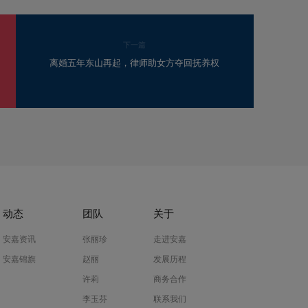
下一篇
离婚五年东山再起，律师助女方夺回抚养权
动态
团队
关于
安嘉资讯
张丽珍
走进安嘉
安嘉锦旗
赵丽
发展历程
许莉
商务合作
李玉芬
联系我们