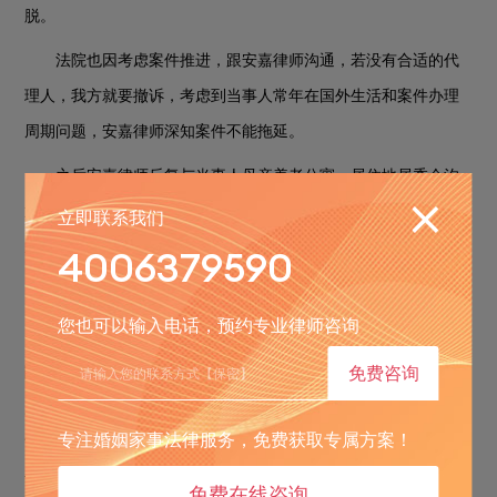
脱。
法院也因考虑案件推进，跟安嘉律师沟通，若没有合适的代
理人，我方就要撤诉，考虑到当事人常年在国外生活和案件办理
周期问题，安嘉律师深知案件不能拖延。
之后安嘉律师反复与当事人母亲养老公寓、居住地居委会沟
通，最终找到愿意担任代理人的当事人母亲的旧友，并协助完成
立即联系我们
居委会证明材料，让案件终于具备立案推进的基础。
4006379590
难点二：夯实鉴定依据
用足法律条款，为胜诉筑牢根基
+
您也可以输入电话，预约专业律师咨询
为帮助当事人顺利完成鉴定和认证，安嘉律师一方面协助法
免费咨询
院联系司法鉴定所对当事人母亲的民事行为能力进行鉴定，全程
跟进流程
——从整理病历资料、协调养老公寓配合，到最终拿到
专注婚姻家事法律服务，免费获取专属方案！
司法鉴定意见书，确认“当事人母亲患精神障碍，辨认能力丧失，
评定为无民事行为能力”，为案件提供了核心事实支撑。
免费在线咨询