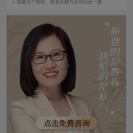
朱晓与丁程程、第龙兵赠与合同纠纷一案