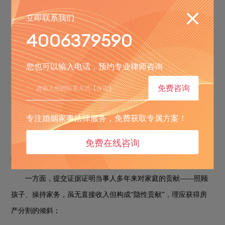
藏财产的经验，敏锐的察觉到男方还有其他的隐藏财产。安嘉律
立即联系我们
师就从这些流水中逐笔筛查，从频繁的大额转账、定期理财记
4006379590
录、保险缴费等，梳理出男方隐藏的
万夫妻存款和价值
万
480
300
的理财保险等资产。
您也可以输入电话，预约专业律师咨询
难点
：如何利用
万隐匿财产，撬动
套房产
2
780
3
免费咨询
当事人与男方名下共有
套房产，价值都在上千万，虽然这
3
3
套房产都是在婚内购得，但是显然是男方出资较多，这也使我方
专注婚姻家事法律服务，免费获取专属方案！
争取房产落入了下风。
免费在线咨询
为此，安嘉律师立马调整诉讼策略，制定了
“双轨论证”策
略：
一方面，提交证据证明当事人多年来对家庭的贡献
——照顾
孩子、操持家务，虽无直接收入但构成“隐性贡献”，理应获得房
产分割的倾斜；