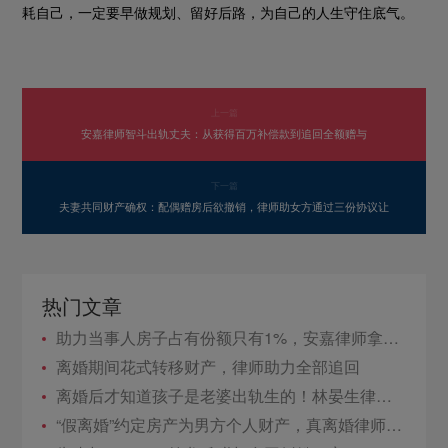
耗自己，一定要早做规划、留好后路，为自己的人生守住底气。
上一篇
安嘉律师智斗出轨丈夫：从获得百万补偿款到追回全额赠与
下一篇
夫妻共同财产确权：配偶赠房后欲撤销，律师助女方通过三份协议让
热门文章
助力当事人房子占有份额只有1%，安嘉律师拿到50%的占有份额！
离婚期间花式转移财产，律师助力全部追回
离婚后才知道孩子是老婆出轨生的！林晏生律师出手：撤销协议＋440万入账！
“假离婚”约定房产为男方个人财产，真离婚律师帮助女方赢得380万售房款！