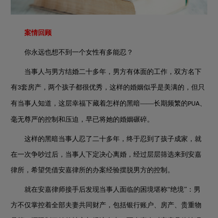
案情回顾
你永远也想不到一个女性有多能忍？
当事人与男方结婚二十多年，男方有体面的工作，双方名下
有
套房产，两个孩子都很优秀，这样的婚姻似乎是美满的，但只
3
有当事人知道，这层幸福下藏着怎样的黑暗——长期频繁的
、
PUA
毫无尊严的控制和压迫，早已将她的婚姻碾碎。
这样的黑暗当事人忍了二十多年，终于忍到了孩子成家，就
在一次争吵过后，当事人下定决心离婚，经过层层筛选来到安嘉
律所，希望凭借安嘉律所的办案经验摆脱男方的控制。
就在安嘉律师接手后发现当事人面临的困境堪称
“绝境”：男
方不仅掌控着全部夫妻共同财产，包括银行账户、房产、贵重物