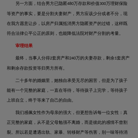
另一方面，结合男方已隐匿
万存款和价值
万理财保险
480
300
等资产的事实，要是分割夫妻财产，男方应该少分或者不分，现
在我方愿意让步，以房产归属抵消男方隐匿资产的过错，这样既
符合法律公平公正的原则，也能降低法院对财产分割的考量。
审理结果
最终，当事人分得
套房产和
万的夫妻存款，剩余
套房产
2
240
1
和剩余存款投资等归男方所有。
二十多年的婚姻里，她独自承受无尽的困苦，但是为了孩子
能有一个完整的家庭，一直在等待，等待孩子上完学，等待孩子
上班自立，终于等来了自己的自由。
我们感佩女性作为母亲的强大，但更想告诉每一位女性：真
正完整的家庭，从不是父母勉强不离婚，而是彼此的感情不曾割
裂。所以若是遭遇出轨、家暴、转移财产等伤害，别一味等待消