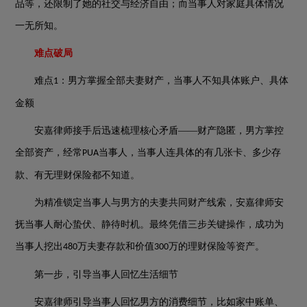
品等，还限制了她的社交与经济自由；而当事人对家庭具体情况
一无所知。
难点破局
难点
：男方掌握全部夫妻财产，当事人不知具体账户、具体
1
金额
安嘉律师接手后迅速梳理核心矛盾
——财产隐匿，男方掌控
全部资产，经常
当事人，当事人连具体的有几张卡、多少存
PUA
款、有无理财保险都不知道。
为精准锁定当事人与男方的夫妻共同财产线索，安嘉律师安
抚当事人耐心蛰伏、静待时机。最终凭借三步关键操作，成功为
当事人挖出
万夫妻存款和价值
万的理财保险等资产。
480
300
第一步，引导当事人回忆生活细节
安嘉律师引导当事人回忆男方的消费细节，比如家中账单、