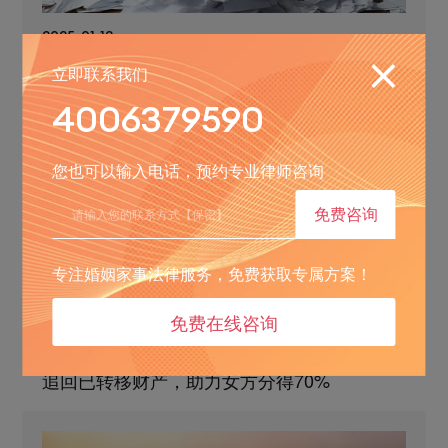
2025-01-13
加快离婚进程，律师助力婚姻平稳落地
立即联系我们
4006379590
您也可以输入电话，预约专业律师咨询
免费咨询
专注婚姻家事法律服务，免费获取专属方案！
免费在线咨询
2025-01-06
追回已转移财产，助力女方分得70%